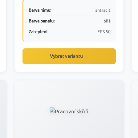
Barva rámu:
antracit
Barva panelu:
bílá
Zateplení:
EPS 50
Vybrat variantu →