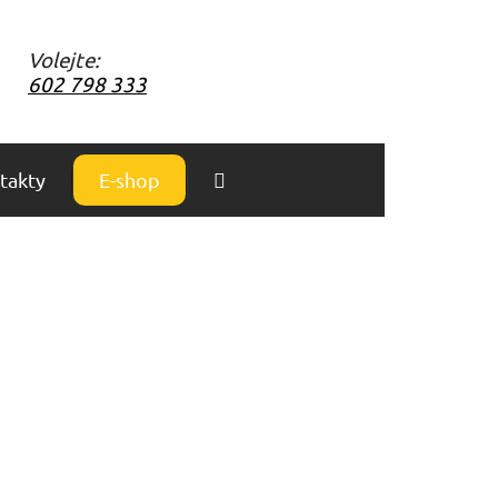
Volejte:
602 798 333
takty
E-shop