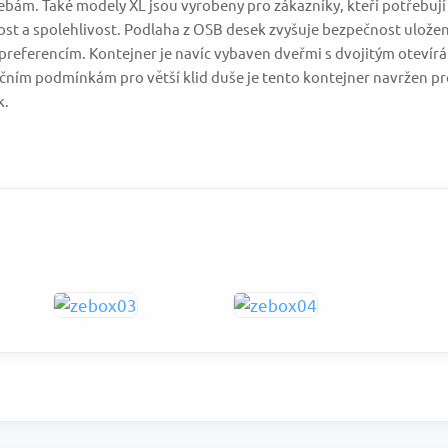
ebám. Také modely XL jsou vyrobeny pro zákazníky, kteří potřebují š
t a spolehlivost. Podlaha z OSB desek zvyšuje bezpečnost uložen
referencím. Kontejner je navíc vybaven dveřmi s dvojitým otevírán
ručním podmínkám pro větší klid duše je tento kontejner navržen p
k.