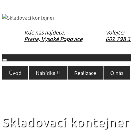
Kde nás najdete:
Volejte:
Praha, Vysoké Popovice
602 798 
Úvod
Nabídka
Realizace
O nás
Skladovací kontejner