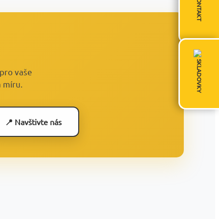
KONTAKT
SKLADOVKY
 pro vaše
 míru.
📍 Navštivte nás