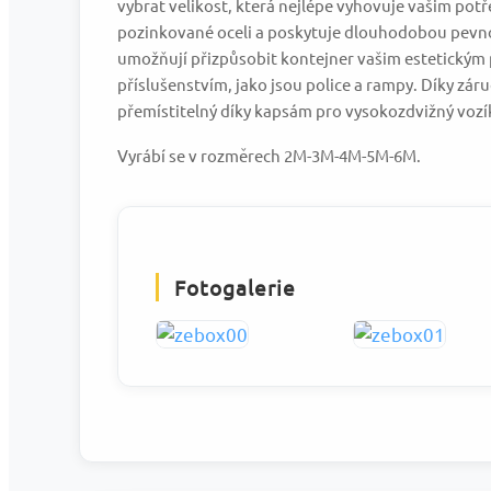
vybrat velikost, která nejlépe vyhovuje vašim potř
pozinkované oceli a poskytuje dlouhodobou pevnos
umožňují přizpůsobit kontejner vašim estetickým p
příslušenstvím, jako jsou police a rampy. Díky zá
přemístitelný díky kapsám pro vysokozdvižný vozí
Vyrábí se v rozměrech 2M-3M-4M-5M-6M.
Fotogalerie