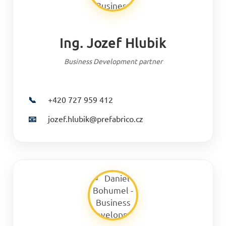
Ing. Jozef Hlubik
Business Development partner
📞
+420 727 959 412
📧
jozef.hlubik@prefabrico.cz