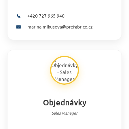
📞
+420 727 965 940
📧
marina.mikusova@prefabrico.cz
Objednávky
Sales Manager