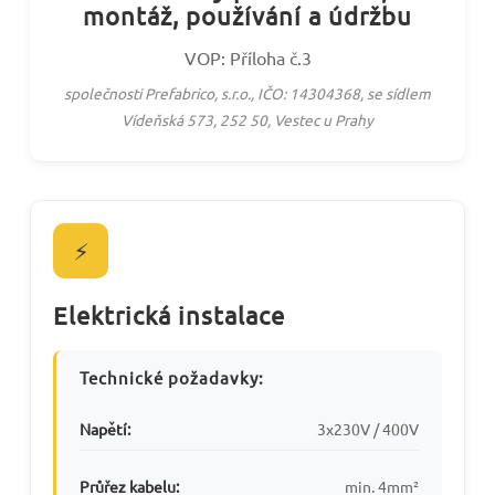
montáž, používání a údržbu
VOP: Příloha č.3
společnosti Prefabrico, s.r.o., IČO: 14304368, se sídlem
Vídeňská 573, 252 50, Vestec u Prahy
⚡
Elektrická instalace
Technické požadavky:
Napětí:
3x230V / 400V
Průřez kabelu:
min. 4mm²