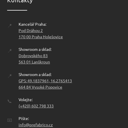
Kancelář Praha:
📍
Pod Dráhou 2
170 00 Praha Holešovice
Showroom a sklad:
📍
Dobrovského 83
563 01 Lanškroun
Showroom a sklad:
📍
GPS: 49.1837961, 16.2765413
664 84 Vysoké Popovice
Volejte:
📞
(+420) 602 798 333
Pište:
📧
info@prefabrico.cz