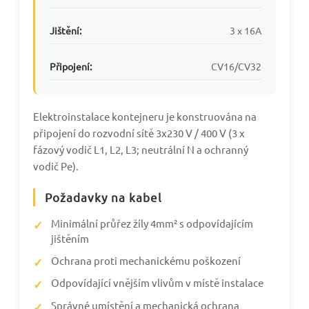
Jištění:
3 x 16A
Připojení:
CV16/CV32
Elektroinstalace kontejneru je konstruována na
připojení do rozvodní sítě 3x230 V / 400 V (3 x
fázový vodič L1, L2, L3; neutrální N a ochranný
vodič Pe).
Požadavky na kabel
Minimální průřez žíly 4mm² s odpovídajícím
jištěním
Ochrana proti mechanickému poškození
Odpovídající vnějším vlivům v místě instalace
Správné umístění a mechanická ochrana