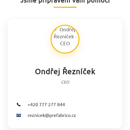
Jsme připraveni vám pomoci
Ondřej Řezníček
CEO
📞
+420 777 277 844
📧
reznicek@prefabrico.cz