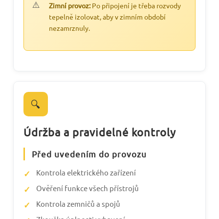
Zimní provoz:
Po připojení je třeba rozvody
tepelně izolovat, aby v zimním období
nezamrznuly.
🔍
Údržba a pravidelné kontroly
Před uvedením do provozu
Kontrola elektrického zařízení
Ověření funkce všech přístrojů
Kontrola zemničů a spojů