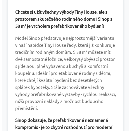
Chcete si užít všechny výhody Tiny House, ale s
prostorem skutečného rodinného domu? Sinop s
58 m² je vrcholem prefabrikovaného bydlení!
Model Sinop představuje nejprostornější variantu
v naší nabídce Tiny House řady, která již konkuruje
tradičním rodinným domům. S 58 m² můžete mít
dvě samostatné ložnice, velkorysý obývací prostor
s jídelnou, plně vybavenou kuchyň a komfortní
koupelnu. Ideální pro etablované rodiny s dětmi,
které chtějí kvalitní bydlení bez desetiletých
splátek hypotéky. Stále zachováváte všechny
výhody prefabrikované výstavby - rychlou realizaci,
nižší provozní náklady a možnost budoucího
přemístění.
Sinop dokazuje, že prefabrikované neznamená
kompromis - je to chytré rozhodnutí pro moderní