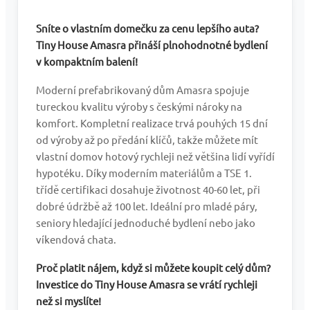
Sníte o vlastním domečku za cenu lepšího auta?
Tiny House Amasra přináší plnohodnotné bydlení
v kompaktním balení!
Moderní prefabrikovaný dům Amasra spojuje
tureckou kvalitu výroby s českými nároky na
komfort. Kompletní realizace trvá pouhých 15 dní
od výroby až po předání klíčů, takže můžete mít
vlastní domov hotový rychleji než většina lidí vyřídí
hypotéku. Díky moderním materiálům a TSE 1.
třídě certifikaci dosahuje životnost 40-60 let, při
dobré údržbě až 100 let. Ideální pro mladé páry,
seniory hledající jednoduché bydlení nebo jako
víkendová chata.
Proč platit nájem, když si můžete koupit celý dům?
Investice do Tiny House Amasra se vrátí rychleji
než si myslíte!