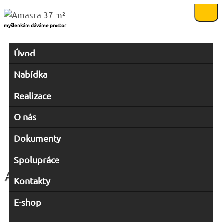
myšlenkám dáváme prostor
Úvod
Nabídka
Realizace
O nás
Dokumenty
Spolupráce
Amasra 37 m²
Kontakty
E-shop